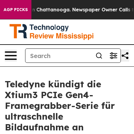
e
Chaos in Chattanooga. Newspaper Owner Calls the Pe
AGP PICKS
Teledyne kündigt die
Xtium3 PCIe Gen4-
Framegrabber-Serie für
ultraschnelle
Bildaufnahme an